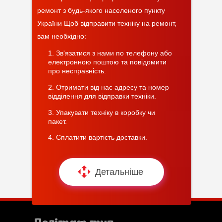
ремонт з будь-якого населеного пункту
України Щоб відправити техніку на ремонт,
вам необхідно:
1. Зв'язатися з нами по телефону або
електронною поштою та повідомити
про несправність.
2. Отримати від нас адресу та номер
відділення для відправки техніки.
3. Упакувати техніку в коробку чи
пакет.
4. Сплатити вартість доставки.
Детальніше